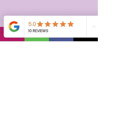
actuellement
Dès que de nouveaux posts
seront publiés, vous les verrez
ici.
Archiver
Aucun post pour le moment.
Recherche par tags
Pas encore de mots-clés.
Suivez
nous